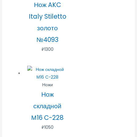
Нож AKC
Italy Stiletto
золото
№4093
₽
1300
Ножи
Нож
складной
М16 C-228
₽
1050