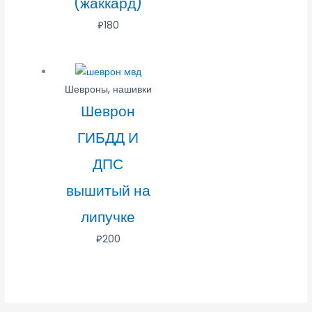
(жаккард)
₽
180
Шевроны, нашивки
Шеврон
ГИБДД И
ДПС
вышитый на
липучке
₽
200