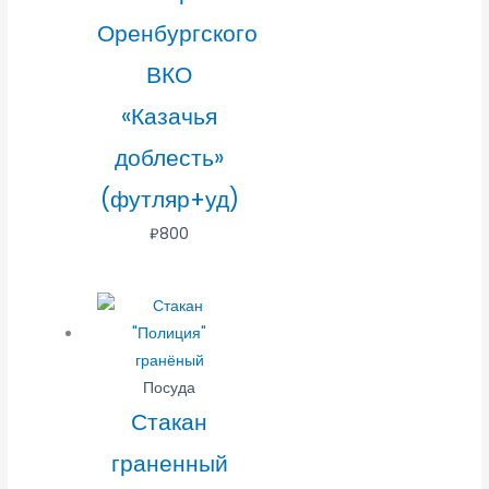
Оренбургского
ВКО
«Казачья
доблесть»
(футляр+уд)
₽
800
Посуда
Стакан
граненный