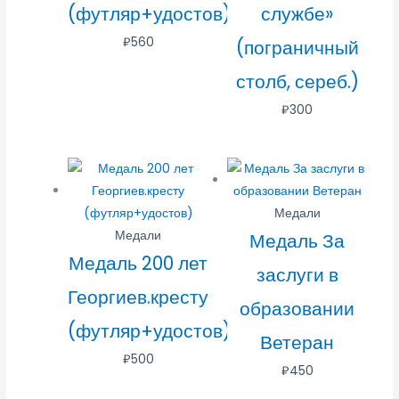
(футляр+удостов)
службе»
₽
560
(пограничный
столб, сереб.)
₽
300
Медали
Медали
Медаль За
Медаль 200 лет
заслуги в
Георгиев.кресту
образовании
(футляр+удостов)
Ветеран
₽
500
₽
450