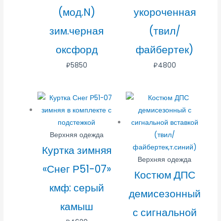
(мод.N)
укороченная
зим.черная
(твил/
оксфорд
файбертек)
₽
5850
₽
4800
Верхняя одежда
Куртка зимняя
Верхняя одежда
«Снег Р51-07»
Костюм ДПС
кмф: серый
демисезонный
камыш
с сигнальной