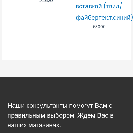
₽
4620
вставкой (твил/
файбертек,т.синий
₽
3000
Наши консультанты помогут Вам с
правильным выбором. Ждем Вас в
наших магазинах.