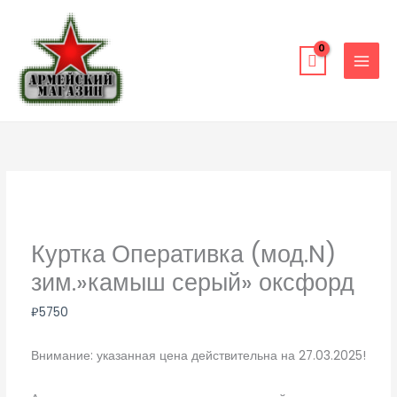
Перейти
к
содержимому
Куртка Оперативка (мод.N)
зим.»камыш серый» оксфорд
₽
5750
Внимание: указанная цена действительна на 27.03.2025!