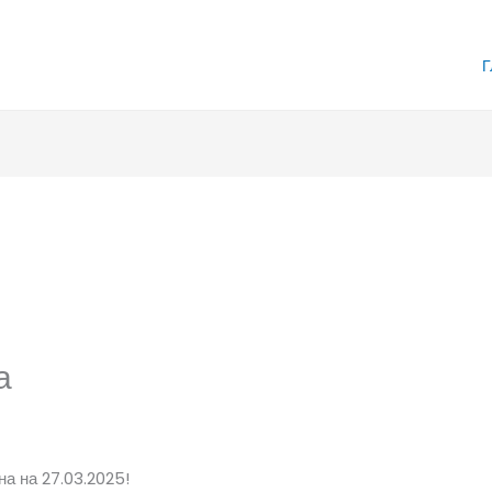
Г
а
а на 27.03.2025!