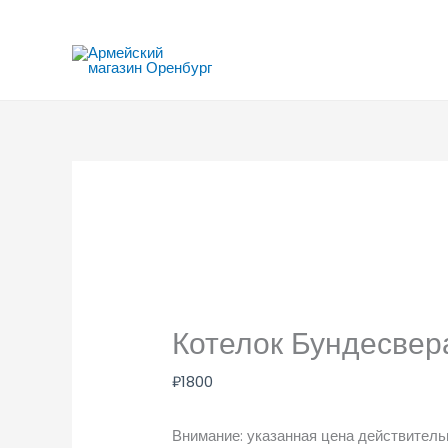
Перейти
к
содержимому
Котелок Бундесвер
₽
1800
Внимание: указанная цена действительн