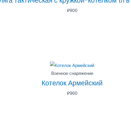
ляга тактическая с кружкой-котелком 1л в
₽
900
Военное снаряжение
Котелок Армейский
₽
960