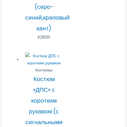
(серо-
синий,краповый
кант)
₽
2600
Костюмы
Костюм
«ДПС» с
коротким
рукавом (с
сигнальными