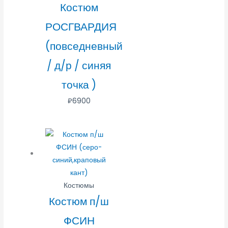
Костюм
РОСГВАРДИЯ
(повседневный
/ д/р / синяя
точка )
₽
6900
Костюмы
Костюм п/ш
ФСИН