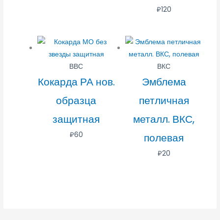
₽
120
ВВС
ВКС
Кокарда РА нов.
Эмблема
образца
петличная
защитная
металл. ВКС,
₽
60
полевая
₽
20