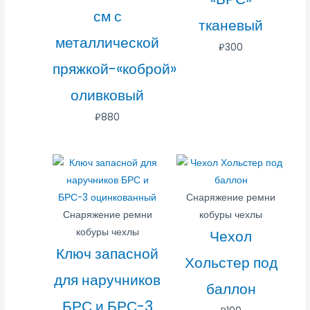
см с
тканевый
металлической
₽
300
пряжкой-«коброй».
оливковый
₽
880
Снаряжение ремни
Снаряжение ремни
кобуры чехлы
кобуры чехлы
Чехол
Ключ запасной
Хольстер под
для наручников
баллон
БРС и БРС-3