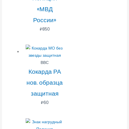
«МВД
России»
₽
850
ВВС
Кокарда РА
нов. образца
защитная
₽
60