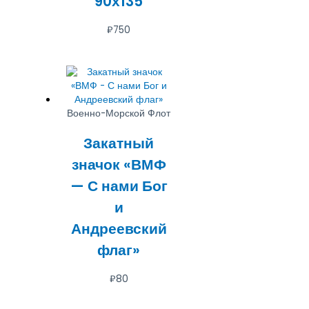
90х135
₽
750
Военно-Морской Флот
Закатный
значок «ВМФ
— С нами Бог
и
Андреевский
флаг»
₽
80