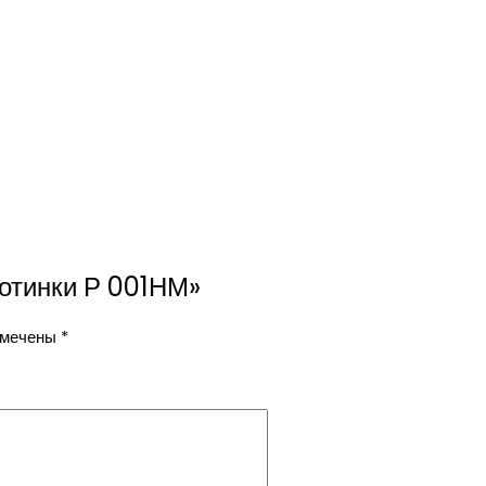
Ботинки Р 001НМ»
омечены
*