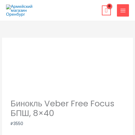
Перейти
к
содержимому
Бинокль Veber Free Focus
БПШ, 8×40
₽
3550