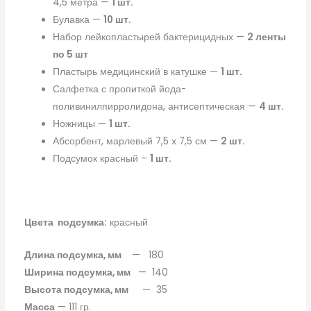
4,5 метра —
1 шт.
Булавка —
10 шт.
Набор лейкопластырей бактерицидных —
2 ленты
по 5 шт
Пластырь медицинский в катушке —
1 шт.
Салфетка с пропиткой йода-
поливинилпирролидона, антисептическая —
4 шт.
Ножницы —
1 шт.
Абсорбент, марлевый 7,5 х 7,5 см —
2 шт.
Подсумок красный –
1 шт.
Цвета подсумка:
красный
Длина подсумка, мм
— 180
Ширина подсумка, мм
— 140
Высота подсумка, мм
— 35
Масса
— 111 гр.