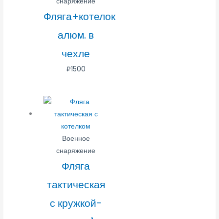
снаряжение
Фляга+котелок
алюм. в
чехле
₽
1500
Военное
снаряжение
Фляга
тактическая
с кружкой-