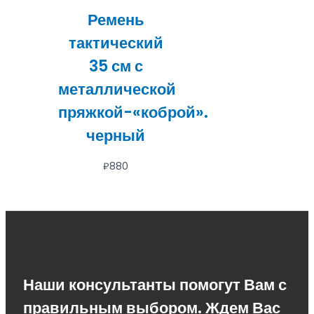
Ремень
тактический
35 см с
металлической
пряжкой-«коброй».
черный
₽
880
Наши консультанты помогут Вам с
правильным выбором. Ждем Вас