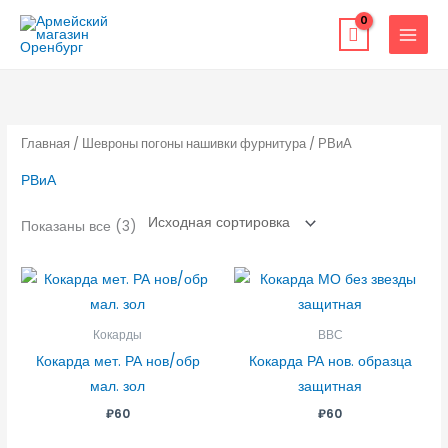
Перейти
к
содержимому
Главная
/
Шевроны погоны нашивки фурнитура
/ РВиА
РВиА
Показаны все (3)
Кокарды
ВВС
Кокарда мет. РА нов/обр
Кокарда РА нов. образца
мал. зол
защитная
₽
60
₽
60