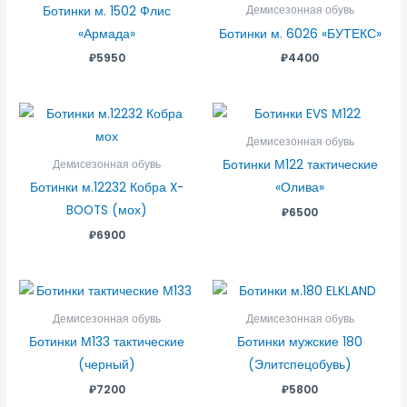
Ботинки м. 1502 Флис
Демисезонная обувь
«Армада»
Ботинки м. 6026 «БУТЕКС»
₽
5950
₽
4400
Демисезонная обувь
Ботинки М122 тактические
Демисезонная обувь
Ботинки м.12232 Кобра X-
«Олива»
BOOTS (мох)
₽
6500
₽
6900
Демисезонная обувь
Демисезонная обувь
Ботинки М133 тактические
Ботинки мужские 180
(черный)
(Элитспецобувь)
₽
7200
₽
5800