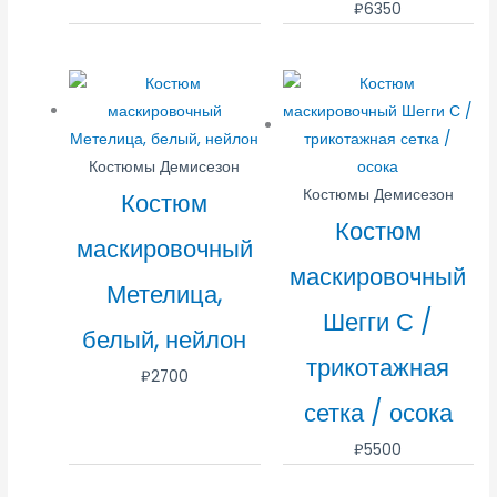
₽
6350
Костюмы Демисезон
Костюмы Демисезон
Костюм
Костюм
маскировочный
маскировочный
Метелица,
Шегги С /
белый, нейлон
трикотажная
₽
2700
сетка / осока
₽
5500