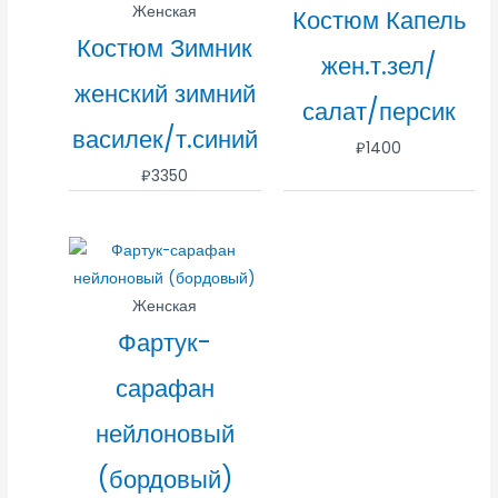
Женская
Костюм Капель
Костюм Зимник
жен.т.зел/
женский зимний
салат/персик
василек/т.синий
₽
1400
₽
3350
Женская
Фартук-
сарафан
нейлоновый
(бордовый)