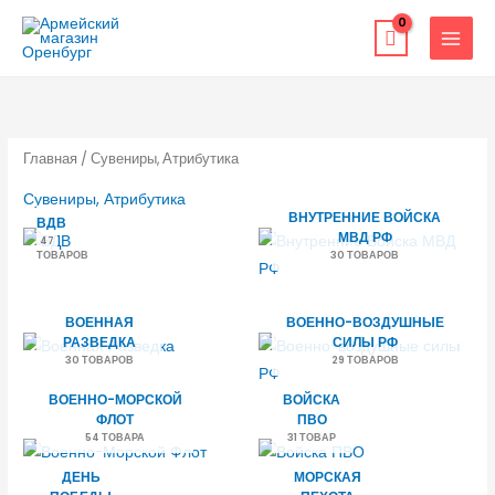
Перейти
к
содержимому
Главная
/ Сувениры, Атрибутика
Сувениры, Атрибутика
ВНУТРЕННИЕ ВОЙСКА
ВДВ
МВД РФ
47
ТОВАРОВ
30 ТОВАРОВ
ВОЕННАЯ
ВОЕННО-ВОЗДУШНЫЕ
РАЗВЕДКА
СИЛЫ РФ
30 ТОВАРОВ
29 ТОВАРОВ
ВОЕННО-МОРСКОЙ
ВОЙСКА
ФЛОТ
ПВО
54 ТОВАРА
31 ТОВАР
ДЕНЬ
МОРСКАЯ